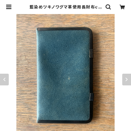
藍染めツキノワグマ革使用長財布co
coro-04 | と革