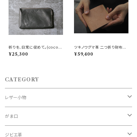
祈りを、日常に収めて。(cocor
ツキノワグマ革 二つ折り財布
o-22鹿革、猪革 L字財布)
『納める収まる』 Sugata× Six c
¥25,300
¥59,400
oup de foudre
CATEGORY
レザー小物
名刺入れ
がま口
財布
鉄
ジビエ革