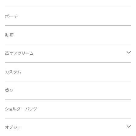
マネークリップ
真鍮
熊革
ポーチ
手帳ケース
鹿革
財布
鳥取県若桜町産
カトラリー
猪革
革ケアクリーム
北海道十勝
鳥取県倉吉
ジビエ
熊脂
カスタム
徳島県那賀郡
兵庫県但馬
メンテナンス
サスティナブル
香り
長野県泰阜村
鳥取県琴浦
エシカル
ショルダーバッグ
オブジェ