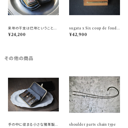
来年の干支は巳年ということ
sugata x Six coup de foudr
で。。。 mini wallet(SHC-83)
e のコラボ第二弾『三つ折り財
¥24,200
¥42,900
Costcoのアトランティックサー
布』C
モン：B
その他の商品
手の中に収まる小さな猪革製の
shoulder parts chain type