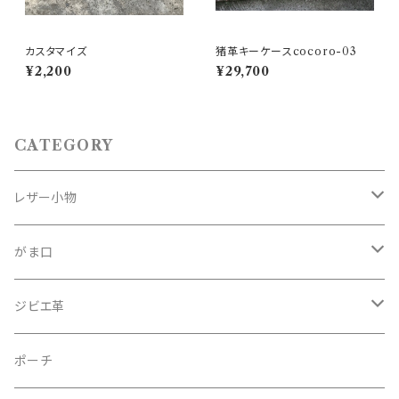
カスタマイズ
猪革キーケースcocoro-03
¥2,200
¥29,700
CATEGORY
レザー小物
名刺入れ
がま口
財布
鉄
ジビエ革
マネークリップ
真鍮
熊革
ポーチ