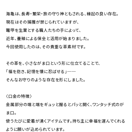
海亀は、長寿・繁栄・旅の守り神ともされる、縁起の良い存在。
現在はその捕獲が禁じられていますが、
鼈甲を生業とする職人たちの手によって、
近年、養殖による保全と活用が始まりました。
今回使用したのは、その貴重な革素材です。
その革を、小さながま口という形に仕立てることで、
「福を抱き、記憶を懐に忍ばせる」──
そんなお守りのような存在を形にしました。
〈口金の特徴〉
金属部分の端と端をギュッと握るとパッと開く、ワンタッチ式のが
ま口。
使うたびに愛着が湧くアイテムです。持ち主に幸福を運んでくれる
ように願いが込められています。