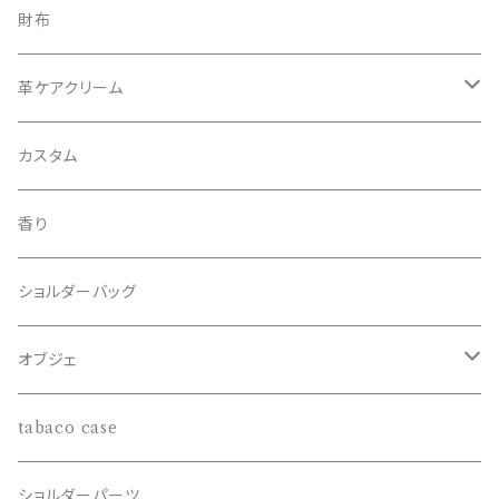
手帳ケース
鹿革
財布
鳥取県若桜町産
カトラリー
猪革
革ケアクリーム
北海道十勝
鳥取県倉吉
ジビエ
熊脂
カスタム
徳島県那賀郡
兵庫県但馬
メンテナンス
サスティナブル
香り
長野県泰阜村
鳥取県琴浦
エシカル
ショルダーバッグ
オブジェ
鹿角
tabaco case
ハンティングトロフィー
ショルダーパーツ