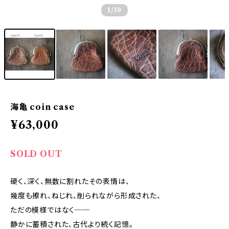
1
/10
海亀 coin case
¥63,000
SOLD OUT
硬く、深く、無数に割れたその表情は、
幾度も擦れ、ねじれ、削られながら形成された、
ただの模様ではなく──
静かに蓄積された、古代より続く記憶。