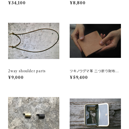
お財布 cocoro-16
¥34,100
¥8,800
2way shoulder parts
ツキノワグマ革 二つ折り財布
『納める収まる』 Sugata× Six c
¥9,000
¥59,400
oup de foudre