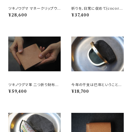
ツキノワグマ マネークリップウｵ
祈りを、日常に収めて(cocoro
レット cocoro-09B
-22ヒグマ革 L字財布)
¥28,600
¥37,400
ツキノワグマ革 二つ折り財布
今年の干支は巳年ということ
『納める収まる』 Sugata× Six c
で。。。coin case(SHC-74)Co
¥59,400
¥18,700
oup de foudre
stcoのアトランティックサーモ
ン：A