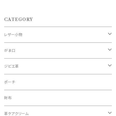
CATEGORY
レザー小物
名刺入れ
がま口
財布
鉄
ジビエ革
マネークリップ
真鍮
熊革
ポーチ
手帳ケース
鹿革
財布
鳥取県若桜町産
カトラリー
猪革
革ケアクリーム