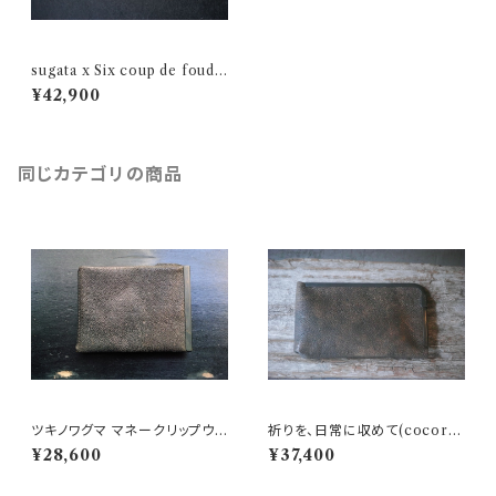
sugata x Six coup de foudr
e のコラボ第二弾『三つ折り財
¥42,900
布』C
同じカテゴリの商品
ツキノワグマ マネークリップウｵ
祈りを、日常に収めて(cocoro
レット cocoro-09B
-22ヒグマ革 L字財布)
¥28,600
¥37,400