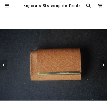
sugata x Six coup de foudre
のコラボ第二弾『三つ折り財布』C | と
革