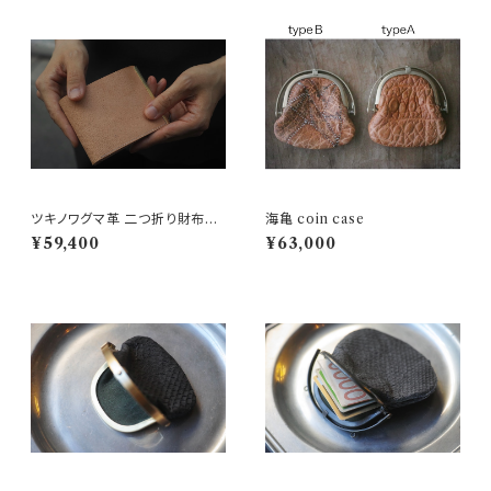
ツキノワグマ革 二つ折り財布
海亀 coin case
『納める収まる』 Sugata× Six c
¥59,400
¥63,000
oup de foudre