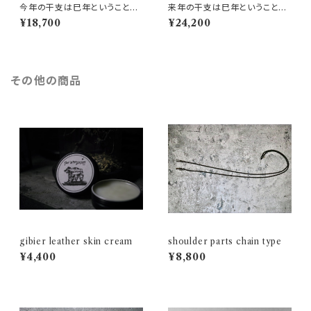
今年の干支は巳年ということ
来年の干支は巳年ということ
で。。。coin case(SHC-74)Co
で。。。 mini wallet(SHC-83)
¥18,700
¥24,200
stcoのアトランティックサーモ
Costcoのアトランティックサー
ン：A
モン：B
その他の商品
gibier leather skin cream
shoulder parts chain type
¥4,400
¥8,800