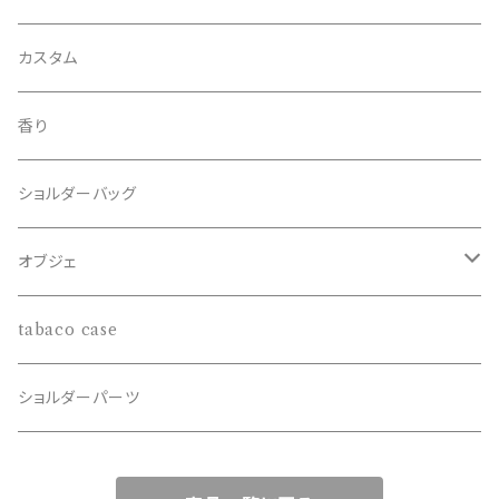
北海道十勝
鳥取県倉吉
ジビエ
熊脂
カスタム
徳島県那賀郡
兵庫県但馬
メンテナンス
サスティナブル
香り
長野県泰阜村
鳥取県琴浦
エシカル
ショルダーバッグ
オブジェ
鹿角
tabaco case
ハンティングトロフィー
ショルダーパーツ