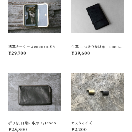
猪革キーケースcocoro-03
牛革 二つ折り長財布 cocoro
-04
¥29,700
¥39,600
祈りを、日常に収めて。(cocor
カスタマイズ
o-22鹿革、猪革 L字財布)
¥25,300
¥2,200