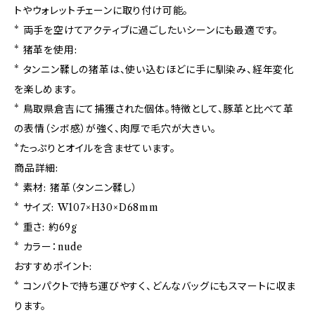
トやウォレットチェーンに取り付け可能。
* 両手を空けてアクティブに過ごしたいシーンにも最適です。
* 猪革を使用:
* タンニン鞣しの猪革は、使い込むほどに手に馴染み、経年変化
を楽しめます。
* 鳥取県倉吉にて捕獲された個体。特徴として、豚革と比べて革
の表情（シボ感）が強く、肉厚で毛穴が大きい。
*たっぷりとオイルを含ませています。
商品詳細:
* 素材: 猪革（タンニン鞣し）
* サイズ: W107×H30×D68mm
* 重さ: 約69g
* カラー：nude
おすすめポイント:
* コンパクトで持ち運びやすく、どんなバッグにもスマートに収ま
ります。